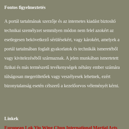
Fontos figyelmeztetés
A portál tartalmának szerzője és az internetes kiadást biztosító
technikai személyzet semmilyen módon nem felel azokért az
esetlegesen bekövetkező sérülésekért, vagy károkért, amelyek a
portál tartalmában foglalt gyakorlatok és technikák ismeretéből
vagy kivitelezéséből származnak. A jelen munkában ismertetett
fizikai és más természetű tevékenységek néhány ember számára
túlságosan megeröltetőek vagy veszélyesek lehetnek, ezért
bizonytalanság esetén célszerű a kezelőorvos véleményét kérni.
Linkek
European Lok Yiu Wing Chun International Martial Arts