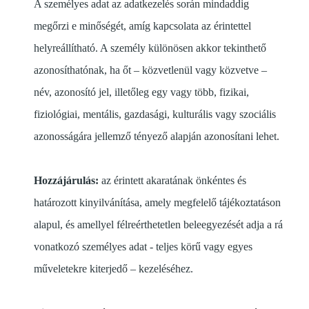
A személyes adat az adatkezelés során mindaddig
megőrzi e minőségét, amíg kapcsolata az érintettel
helyreállítható. A személy különösen akkor tekinthető
azonosíthatónak, ha őt – közvetlenül vagy közvetve –
név, azonosító jel, illetőleg egy vagy több, fizikai,
fiziológiai, mentális, gazdasági, kulturális vagy szociális
azonosságára jellemző tényező alapján azonosítani lehet.
Hozzájárulás:
az érintett akaratának önkéntes és
határozott kinyilvánítása, amely megfelelő tájékoztatáson
alapul, és amellyel félreérthetetlen beleegyezését adja a rá
vonatkozó személyes adat - teljes körű vagy egyes
műveletekre kiterjedő – kezeléséhez.